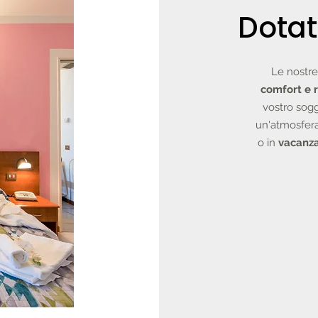
Dotat
Le nostr
comfort e 
vostro sogg
un'atmosfera
o in
vacanza