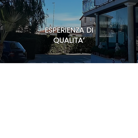
ESPERIENZA DI
QUALITA’
l'Abruzzo con Noi:
za, Comfort e Stil