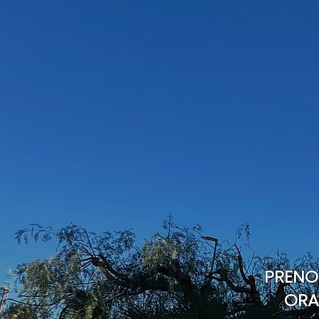
PRENO
ORA