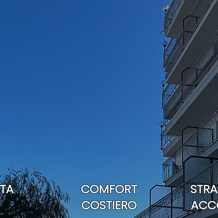
TA
COMFORT
STRA
COSTIERO
ACC