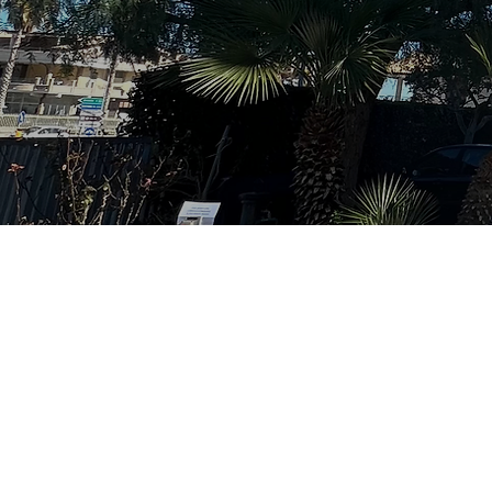
Scoprite 
Accoglien